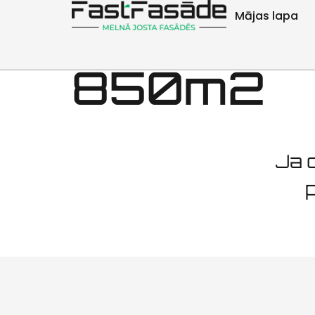
Tallinas 
Mājas lapa
850m2
Ja d
p