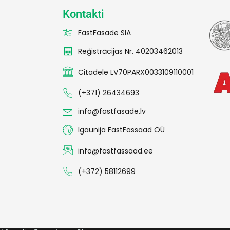
Kontakti
FastFasade SIA
Reģistrācijas Nr. 40203462013
Citadele LV70PARX0033109110001
(+371) 26434693
info@fastfasade.lv
Igaunija FastFassaad OÜ
info@fastfassaad.ee
(+372) 58112699