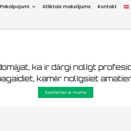
Mustamäe ceļ
Pakalpojumi
Atliktais maksājums
Kontakt
omājat, ka ir dārgi nolīgt profesio
agaidiet, kamēr nolīgsiet amatier
Sazinieties ar mums