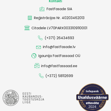
Kontakti
FastFasade SIA
Reģistrācijas Nr. 40203462013
Citadele LV70PARX0033109110001
(+371) 26434693
info@fastfasade.lv
Igaunija FastFassaad OÜ
info@fastfassaad.ee
(+372) 58112699