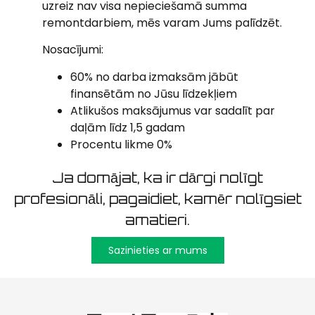
uzreiz nav visa nepieciešamā summa
remontdarbiem, mēs varam Jums palīdzēt.
Nosacījumi:
60% no darba izmaksām jābūt
finansētām no Jūsu līdzekļiem
Atlikušos maksājumus var sadalīt par
daļām līdz 1,5 gadam
Procentu likme 0%
Ja domājat, ka ir dārgi nolīgt
profesionāli, pagaidiet, kamēr nolīgsiet
amatieri.
Sazinieties ar mums