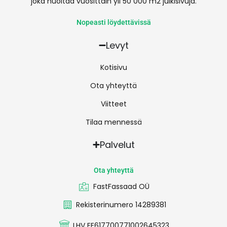
joka huoltaa vuosittain yli 50 000 m2 julkisivuja.
Nopeasti löydettävissä
Levyt
Kotisivu
Ota yhteyttä
Viitteet
Tilaa mennessä
Palvelut
Ota yhteyttä
FastFassaad OÜ
Rekisterinumero 14289381
LHV EE617700771002645323