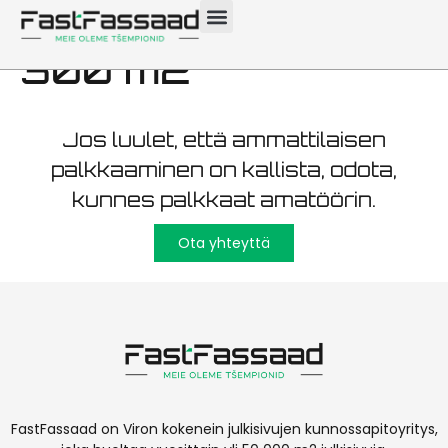
kunnostus Tallinna
300 m2
Jos luulet, että ammattilaisen
palkkaaminen on kallista, odota,
kunnes palkkaat amatöörin.
Ota yhteyttä
FastFassaad on Viron kokenein julkisivujen kunnossapitoyritys,