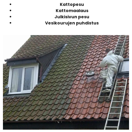
Kattopesu
Kattomaalaus
Julkisivun pesu
Vesikourujen puhdistus