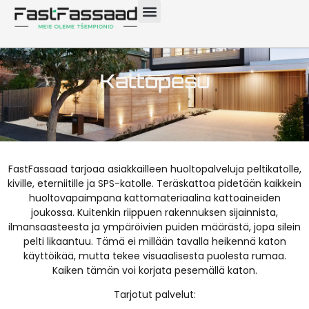
Kattopesu
FastFassaad tarjoaa asiakkailleen huoltopalveluja peltikatolle,
kiville, eterniitille ja SPS-katolle. Teräskattoa pidetään kaikkein
huoltovapaimpana kattomateriaalina kattoaineiden
joukossa. Kuitenkin riippuen rakennuksen sijainnista,
ilmansaasteesta ja ympäröivien puiden määrästä, jopa silein
pelti likaantuu. Tämä ei millään tavalla heikennä katon
käyttöikää, mutta tekee visuaalisesta puolesta rumaa.
Kaiken tämän voi korjata pesemällä katon.
Tarjotut palvelut: