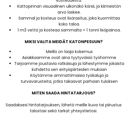
kosteudesta.
Kattopinnan visuaalinen ulkonäkö kärsii, ja kiinteistön
arvo laskee.
Sammal ja kosteus ovat lisärasitus, joka kuormittaa
koko taloa.
1 m3 vettä ja kosteaa sammalta = 1 tonni lisäpainoa.
MIKSI VALITA MEIDÄT KATONPESUUN?
Meillä on laaja kokemus
Asiakkaamme ovat aina tyytyväisiä työhömme
Tarjoamme joustavia ratkaisuja ja lähestymme jokaista
kohdetta sen erityispiirteiden mukaan
Käytämme ammattimaisia työkaluja ja
turvavarusteita, jotka takaavat parhaan tuloksen
MITEN SAADA HINTATARJOUS?
Saadaksesi hintatarjouksen, lähetä meille kuva tai piirustus
talostasi sekä tarkat yhteystietosi.