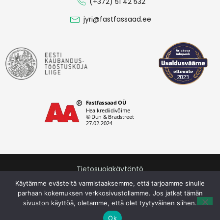
(+372) 51 42 532
jyri@fastfassaad.ee
Tietosuojakäytäntö
Fastfassaad OÜ © 2026. Kaikki oikeudet pidätetään.
Käytämme evästeitä varmistaaksemme, että tarjoamme sinulle
parhaan kokemuksen verkkosivustollamme. Jos jatkat tämän
sivuston käyttöä, oletamme, että olet tyytyväinen siihen.
Optimized by Seraphinite Accelerator
Ok
Turns on site high speed to be attractive for people and search