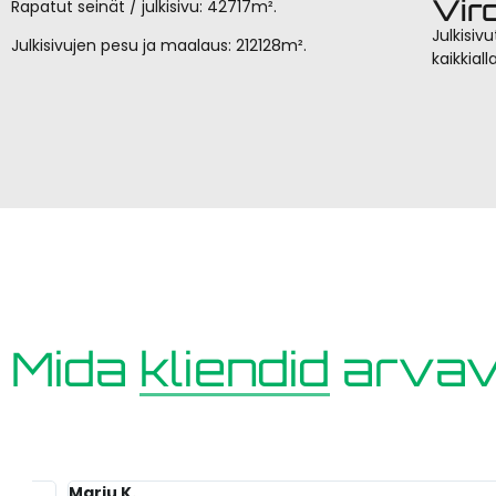
Vir
Rapatut seinät / julkisivu: 42717m².
Julkisiv
Julkisivujen pesu ja maalaus: 212128m².
kaikkial
Mida
kliendid
arva
Marju K.