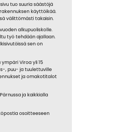
sivu tuo suuria säästöjä
 rakennuksen käyttöikää.
sä välittömästi takaisin.
 vuoden alkupuoliskolle.
eltu työ tehdään ajallaan.
lkisivutöissä sen on
 ympäri Viroa yli 15
, puu- ja tuulettuville
akennukset ja omakotitalot
 Pärnussa ja kaikkialla
hköpostia osoitteeseen