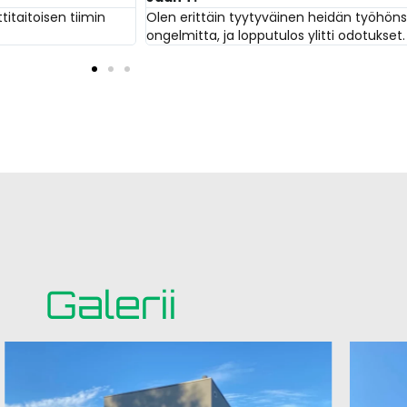
oisen tiimin
Olen erittäin tyytyväinen heidän työhönsä. Jul
ongelmitta, ja lopputulos ylitti odotukset. Ehd
Galerii