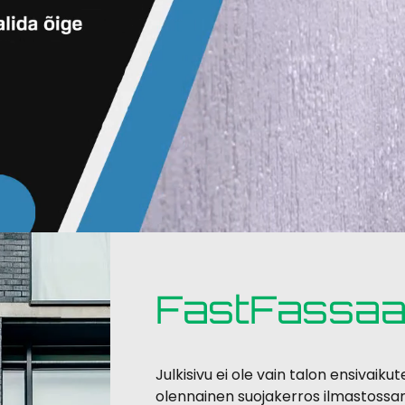
FastFassa
Julkisivu ei ole vain talon ensivaik
olennainen suojakerros ilmastoss