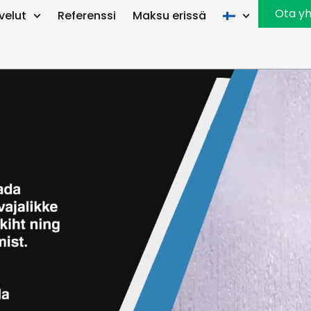
Ota yh
velut
Referenssi
Maksu erissä