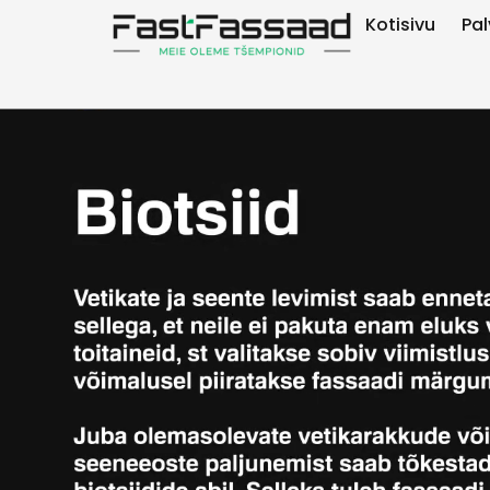
Kotisivu
Pal