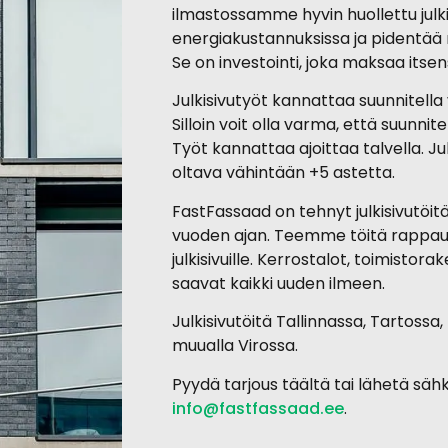
ilmastossamme hyvin huollettu julki
energiakustannuksissa ja pidentää
Se on investointi, joka maksaa itsen
Julkisivutyöt kannattaa suunnitella
Silloin voit olla varma, että suunnit
Työt kannattaa ajoittaa talvella. Ju
oltava vähintään +5 astetta.
FastFassaad on tehnyt julkisivutöitä
vuoden ajan. Teemme töitä rappaus-
julkisivuille. Kerrostalot, toimistor
saavat kaikki uuden ilmeen.
Julkisivutöitä Tallinnassa, Tartossa,
muualla Virossa.
Pyydä tarjous täältä tai lähetä sä
info@fastfassaad.ee
.