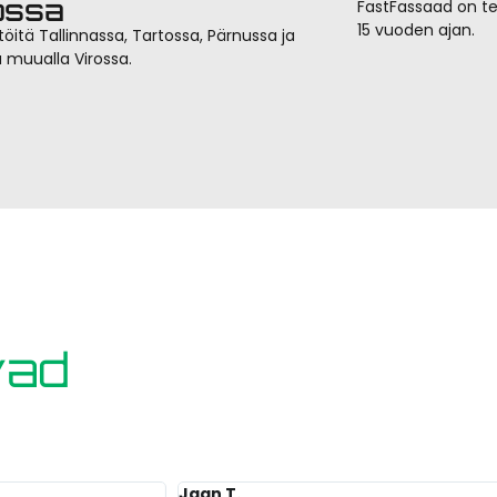
ossa
FastFassaad on teh
15 vuoden ajan.
utöitä Tallinnassa, Tartossa, Pärnussa ja
la muualla Virossa.
vad
Jaan T.