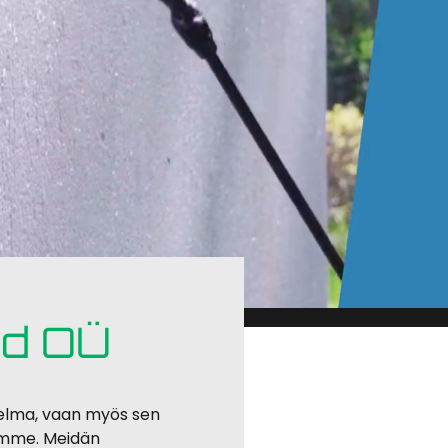
ad OÜ
utelma, vaan myös sen
amme. Meidän