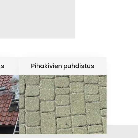
us
Pihakivien puhdistus