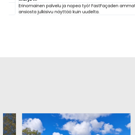
Erinomainen palvelu ja nopea työ! FastFaçaden ammattitait
ansiosta julkisivu näyttää kuin uudelta.