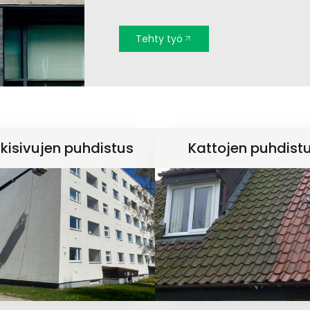
Tehty työ
lkisivujen puhdistus
Kattojen puhdist