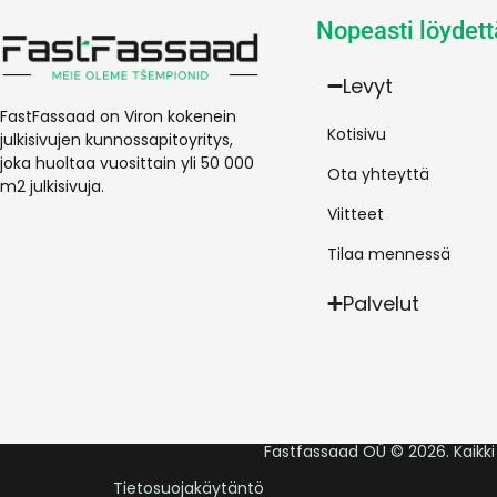
Nopeasti löydett
Levyt
FastFassaad on Viron kokenein
Kotisivu
julkisivujen kunnossapitoyritys,
joka huoltaa vuosittain yli 50 000
Ota yhteyttä
m2 julkisivuja.
Viitteet
Tilaa mennessä
Palvelut
Fastfassaad OÜ © 2026. Kaikki
Tietosuojakäytäntö