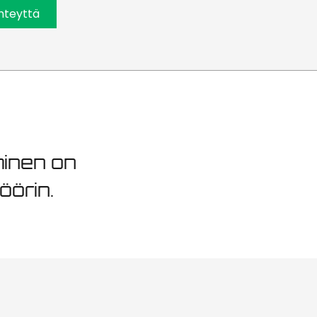
to Viimsi
hteyttä
minen on
öörin.