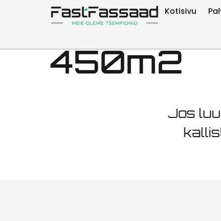
Julkisivu
Kotisivu
Pal
450m2
Jos luu
kalli