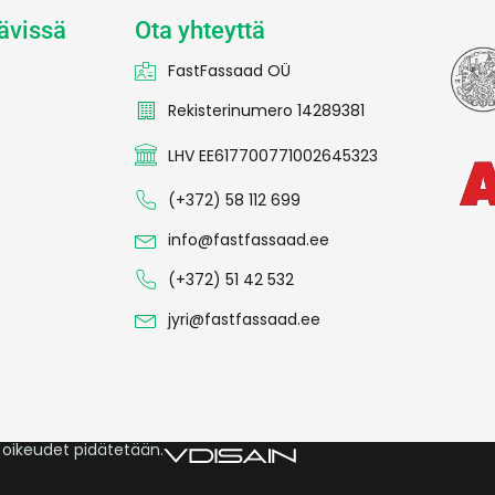
ävissä
Ota yhteyttä
FastFassaad OÜ
Rekisterinumero 14289381
LHV EE617700771002645323
(+372) 58 112 699
info@fastfassaad.ee
(+372) 51 42 532
jyri@fastfassaad.ee
 oikeudet pidätetään.