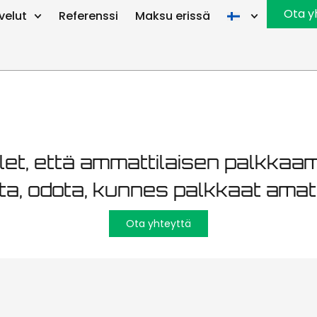
n kunnossapi
Ota y
velut
Referenssi
Maksu erissä
let, että ammattilaisen palkkaa
sta, odota, kunnes palkkaat amat
Ota yhteyttä