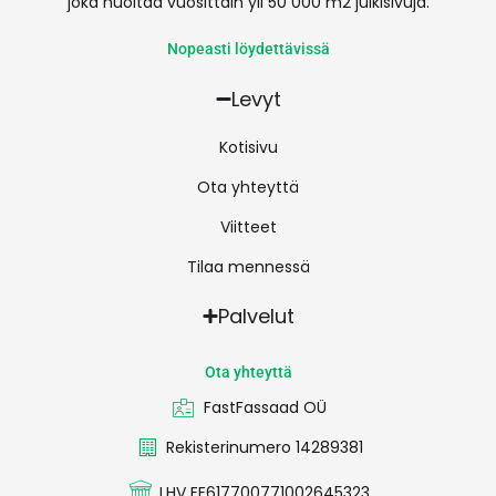
joka huoltaa vuosittain yli 50 000 m2 julkisivuja.
Nopeasti löydettävissä
Levyt
Kotisivu
Ota yhteyttä
Viitteet
Tilaa mennessä
Palvelut
Ota yhteyttä
FastFassaad OÜ
Rekisterinumero 14289381
LHV EE617700771002645323