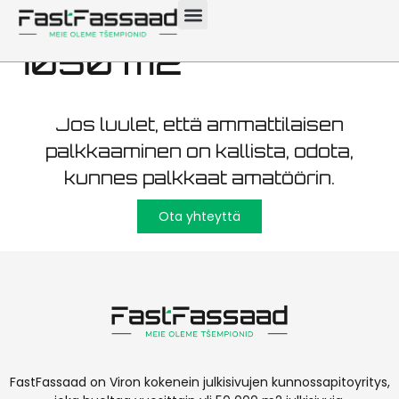
kunnossapito Rapla
1050 m2
Jos luulet, että ammattilaisen
palkkaaminen on kallista, odota,
kunnes palkkaat amatöörin.
Ota yhteyttä
FastFassaad on Viron kokenein julkisivujen kunnossapitoyritys,