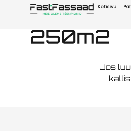
Julkisivu
Kotisivu
Pal
250m2
Jos luu
kalli