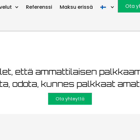
n kunnossap
Ota y
velut
Referenssi
Maksu erissä
let, että ammattilaisen palkkaa
sta, odota, kunnes palkkaat amat
Ota yhteyttä