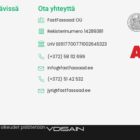
ävissä
Ota yhteyttä
FastFassaad OÜ
Rekisterinumero 14289381
LHV EE617700771002645323
(+372) 58 112 699
info@fastfassaad.ee
(+372) 51 42 532
jyri@fastfassaad.ee
 oikeudet pidätetään.