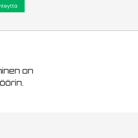
ito Pärnu
hteyttä
minen on
öörin.