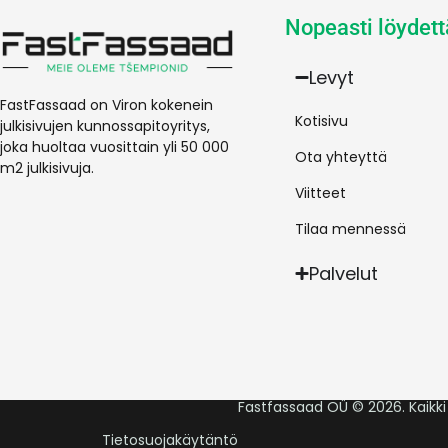
Nopeasti löydett
Levyt
FastFassaad on Viron kokenein
Kotisivu
julkisivujen kunnossapitoyritys,
joka huoltaa vuosittain yli 50 000
Ota yhteyttä
m2 julkisivuja.
Viitteet
Tilaa mennessä
Palvelut
Fastfassaad OÜ © 2026. Kaikki
Tietosuojakäytäntö