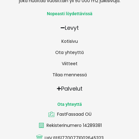
joka huoltaa vuosittain yli 50 000 m2 julkisivuja.
Nopeasti löydettävissä
Levyt
Kotisivu
Ota yhteyttä
Viitteet
Tilaa mennessä
Palvelut
Ota yhteyttä
FastFassaad OÜ
Rekisterinumero 14289381
LHV EE617700771002645323