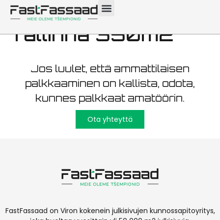
kunnossapito
Tallinna 350m2
Jos luulet, että ammattilaisen
palkkaaminen on kallista, odota,
kunnes palkkaat amatöörin.
Ota yhteyttä
FastFassaad on Viron kokenein julkisivujen kunnossapitoyritys,