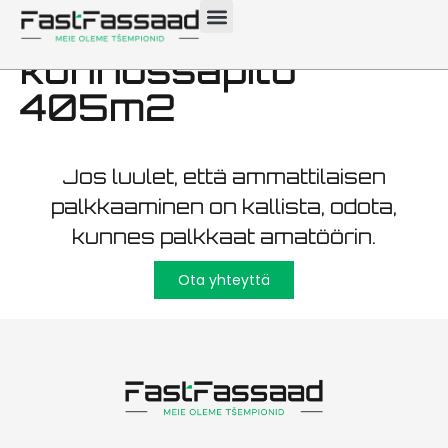
Pärnu julkisivun
kunnossapito
405m2
Jos luulet, että ammattilaisen
palkkaaminen on kallista, odota,
kunnes palkkaat amatöörin.
Ota yhteyttä