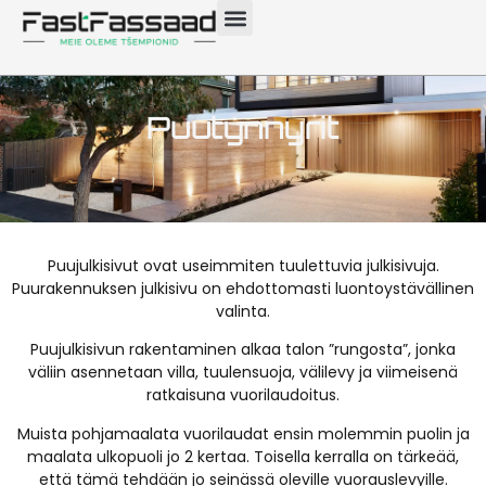
Puutynnyrit
Puujulkisivut ovat useimmiten tuulettuvia julkisivuja.
Puurakennuksen julkisivu on ehdottomasti luontoystävällinen
valinta.
Puujulkisivun rakentaminen alkaa talon ”rungosta”, jonka
väliin asennetaan villa, tuulensuoja, välilevy ja viimeisenä
ratkaisuna vuorilaudoitus.
Muista pohjamaalata vuorilaudat ensin molemmin puolin ja
maalata ulkopuoli jo 2 kertaa. Toisella kerralla on tärkeää,
että tämä tehdään jo seinässä oleville vuorauslevyille.