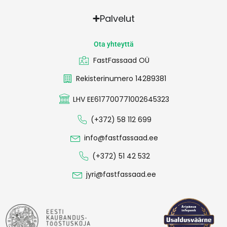
Palvelut
Ota yhteyttä
FastFassaad OÜ
Rekisterinumero 14289381
LHV EE617700771002645323
(+372) 58 112 699
info@fastfassaad.ee
(+372) 51 42 532
jyri@fastfassaad.ee