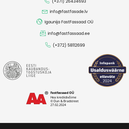
(+371) 26434693
info@fastfasade.lv
Igaunija FastFassaad OÜ
info@fastfassaad.ee
(+372) 58112699