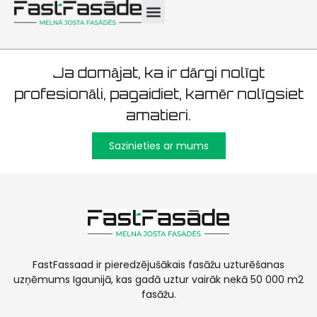
poliklīnika 4500m2
Ja domājat, ka ir dārgi nolīgt
profesionāli, pagaidiet, kamēr nolīgsiet
amatieri.
Sazinieties ar mums
FastFassaad ir pieredzējušākais fasāžu uzturēšanas
uzņēmums Igaunijā, kas gadā uztur vairāk nekā 50 000 m2
fasāžu.