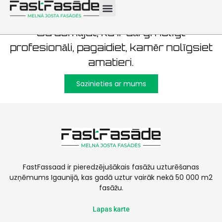
Ja domājat, ka ir dārgi nolīgt
profesionāli, pagaidiet, kamēr nolīgsiet
amatieri.
Sazinieties ar mums
FastFassaad ir pieredzējušākais fasāžu uzturēšanas
uzņēmums Igaunijā, kas gadā uztur vairāk nekā 50 000 m2
fasāžu.
Lapas karte