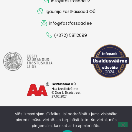
info@fastfasade.lv
Igaunija FastFassaad OÜ
info@fastfassaad.ee
(+372) 58112699
Mēs izmantojam sīkfailus, lai nodrošinātu jums vislabāko
pieredzi mūsu vietnē. Ja turpināsit lietot šo vietni, mēs
Konfidencialitātes politika
pieņemsim, ka esat ar to apmierināts.
Fastfassaad OÜ © 2026. Visas tiesības aizsargātas.