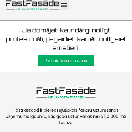
fasāžu uzturēšana
Ja domājat, ka ir dārgi nolīgt
profesionāli, pagaidiet, kamēr nolīgsiet
amatieri.
Sazinieties ar mums
FastFassaad ir pieredzējušākais fasāžu uzturēšanas
uzņēmums Igaunijā, kas gadā uztur vairāk nekā 50 000 m2
fasāžu.