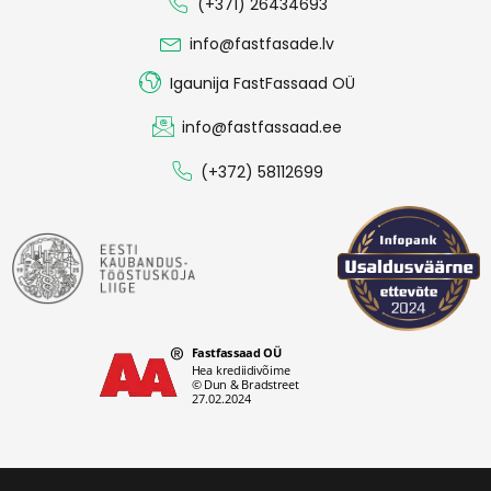
(+371) 26434693
info@fastfasade.lv
Igaunija FastFassaad OÜ
info@fastfassaad.ee
(+372) 58112699