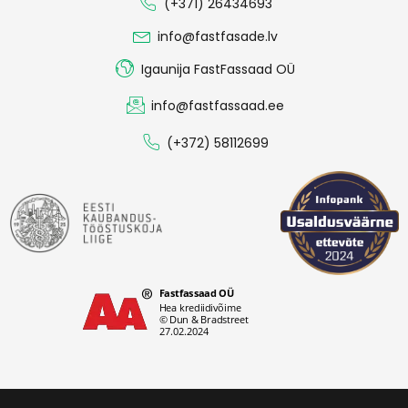
(+371) 26434693
info@fastfasade.lv
Igaunija FastFassaad OÜ
info@fastfassaad.ee
(+372) 58112699