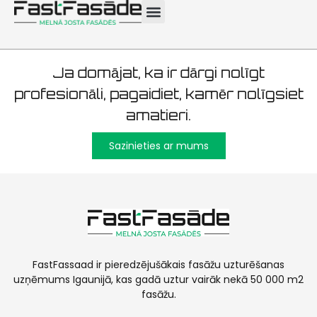
Tallinn 3600m2
Ja domājat, ka ir dārgi nolīgt
profesionāli, pagaidiet, kamēr nolīgsiet
amatieri.
Sazinieties ar mums
FastFassaad ir pieredzējušākais fasāžu uzturēšanas
uzņēmums Igaunijā, kas gadā uztur vairāk nekā 50 000 m2
fasāžu.