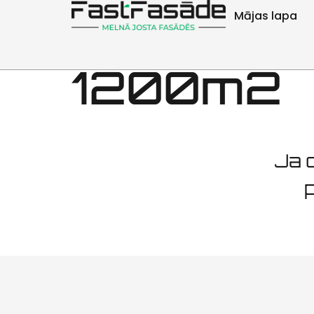
Fasāžu uz
Mājas lapa
1200m2
Ja d
p