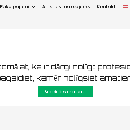
turēšana Pal
Pakalpojumi
Atliktais maksājums
Kontakt
omājat, ka ir dārgi nolīgt profesio
agaidiet, kamēr nolīgsiet amatier
Sazinieties ar mums