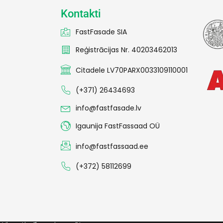
Kontakti
FastFasade SIA
Reģistrācijas Nr. 40203462013
Citadele LV70PARX0033109110001
(+371) 26434693
info@fastfasade.lv
Igaunija FastFassaad OÜ
info@fastfassaad.ee
(+372) 58112699