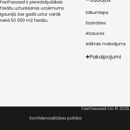
FastFassaad ir pieredzējušākais
fasāžu uzturēšanas uzņēmums
Sākumlapa
Igaunijā, kas gadā uztur vairāk
nekā 50 000 m2 fasāžu.
Sazināties
Atsauces
Atliktais maksājums
Pakalpojumi
Fastfassaad OÜ © 2026. 
Konfidencialitātes politika