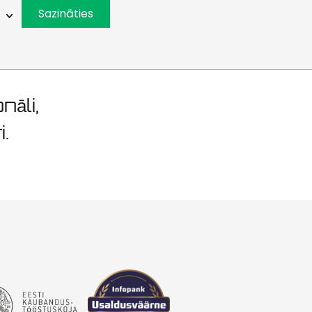
000m2
Sazināties
nāli,
i.