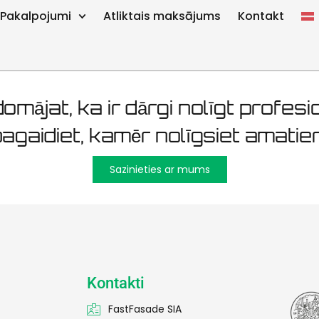
zturēšana 1
Pakalpojumi
Atliktais maksājums
Kontakt
omājat, ka ir dārgi nolīgt profesio
agaidiet, kamēr nolīgsiet amatier
Sazinieties ar mums
Kontakti
FastFasade SIA