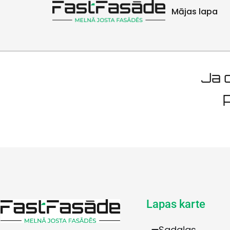
Fasāžu u
Mājas lapa
Ja d
p
Lapas karte
Sadaļas