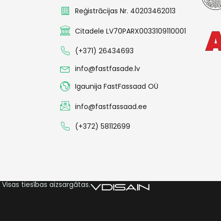
Reģistrācijas Nr. 40203462013
Citadele LV70PARX0033109110001
(+371) 26434693
info@fastfasade.lv
Igaunija FastFassaad OÜ
info@fastfassaad.ee
(+372) 58112699
Visas tiesības aizsargātas.