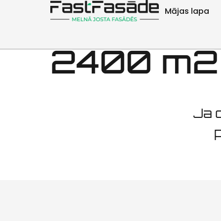
Fasādes 
Mājas lapa
2400 m2
Ja d
p