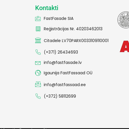
Kontakti
FastFasade SIA
Reģistrācijas Nr. 40203462013
Citadele LV70PARX0033109110001
(+371) 26434693
info@fastfasade.lv
Igaunija FastFassaad OÜ
info@fastfassaad.ee
(+372) 58112699