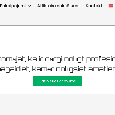
uzturēšana P
Pakalpojumi
Atliktais maksājums
Kontakt
omājat, ka ir dārgi nolīgt profesio
agaidiet, kamēr nolīgsiet amatier
Sazinieties ar mums