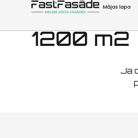
Fasādes 
Mājas lapa
1200 m2
Ja d
p