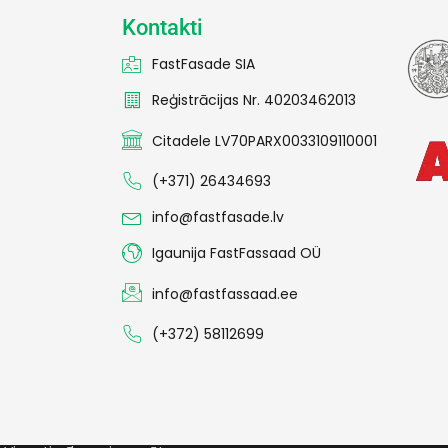
Kontakti
FastFasade SIA
Reģistrācijas Nr. 40203462013
Citadele LV70PARX0033109110001
(+371) 26434693
info@fastfasade.lv
Igaunija FastFassaad OÜ
info@fastfassaad.ee
(+372) 58112699