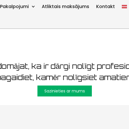
uzturēšana P
Pakalpojumi
Atliktais maksājums
Kontakt
omājat, ka ir dārgi nolīgt profesio
agaidiet, kamēr nolīgsiet amatier
Sazinieties ar mums