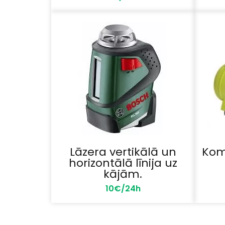
Lāzera vertikālā un
Kom
horizontālā līnija uz
kājām.
10€/24h