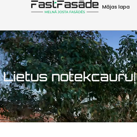
Mājas lapa
Lietus notekcauruļ