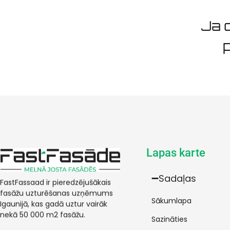
Ja d
p
Lapas karte
Sadaļas
FastFassaad ir pieredzējušākais
fasāžu uzturēšanas uzņēmums
Sākumlapa
Igaunijā, kas gadā uztur vairāk
nekā 50 000 m2 fasāžu.
Sazināties