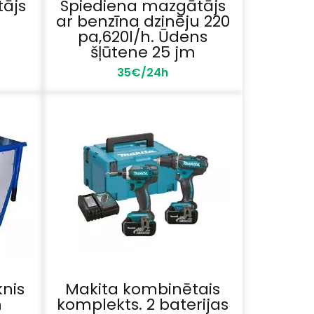
ājs
Spiediena mazgātājs
ar benzīna dzinēju 220
pa,620l/h. Ūdens
šļūtene 25 jm
35€/24h
knis
Makita kombinētais
m
komplekts. 2 baterijas