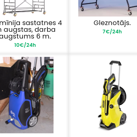
mīnija sastatnes 4
Gleznotājs.
 augstas, darba
7€/24h
augstums 6 m.
10€/24h