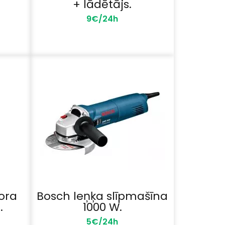
+ lādētājs.
9€/24h
ora
Bosch leņķa slīpmašīna
.
1000 W.
5€/24h