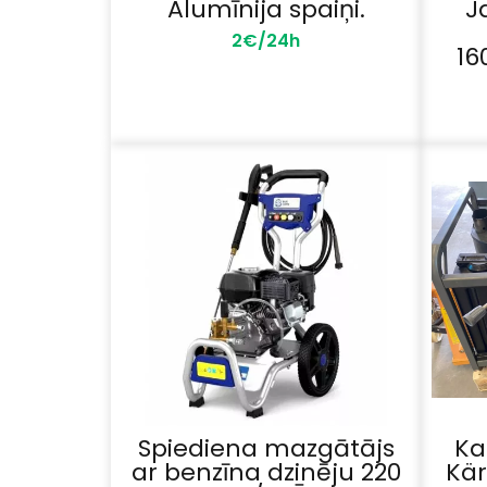
Alumīnija spaiņi.
J
2€/24h
16
Spiediena mazgātājs
Ka
ar benzīna dzinēju 220
Kär