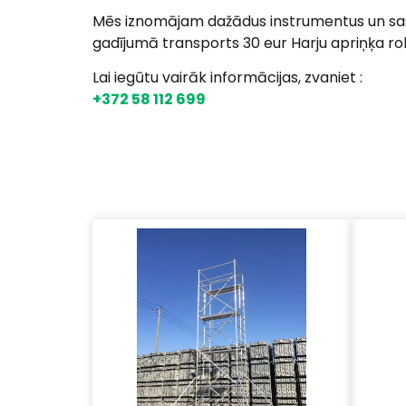
Mēs iznomājam dažādus instrumentus un sas
gadījumā transports 30 eur Harju apriņķa ro
Lai iegūtu vairāk informācijas, zvaniet :
+372 58 112 699