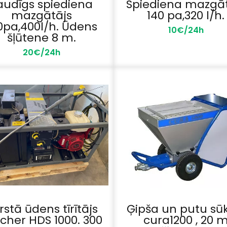
audīgs spiediena
Spiediena mazgāt
mazgātājs
140 pa,320 l/h.
0pa,400l/h. Ūdens
10€/24h
šļūtene 8 m.
20€/24h
rstā ūdens tīrītājs
Ģipša un putu sū
cher HDS 1000. 300
cura1200 , 20 