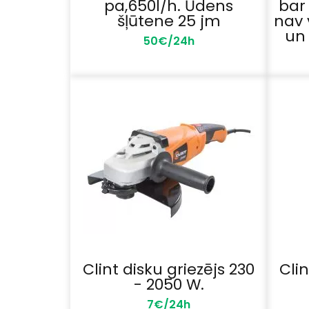
pa,650l/h. Ūdens
bar 
šļūtene 25 jm
nav 
un 
50€/24h
Clint disku griezējs 230
Clin
- 2050 W.
7€/24h