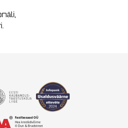
nāli,
i.