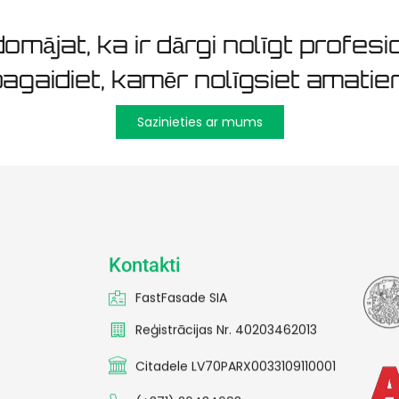
omājat, ka ir dārgi nolīgt profesio
agaidiet, kamēr nolīgsiet amatier
Sazinieties ar mums
Kontakti
FastFasade SIA
Reģistrācijas Nr. 40203462013
Citadele LV70PARX0033109110001