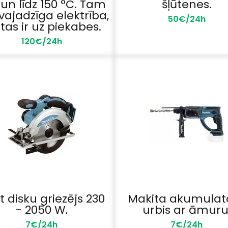
un līdz 150 °C. Tam
šļūtenes.
vajadzīga elektrība,
50€/24h
tas ir uz piekabes.
120€/24h
t disku griezējs 230
Makita akumulat
- 2050 W.
urbis ar āmuru
7€/24h
7€/24h