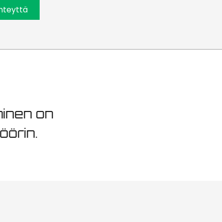
070m²
hteyttä
minen on
öörin.