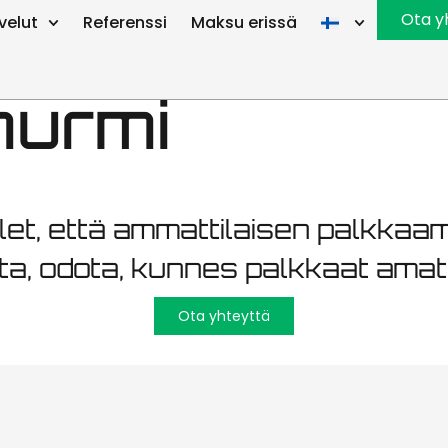
kerakennus 1
Ota y
velut
Referenssi
Maksu erissä
nurmi
let, että ammattilaisen palkkaa
sta, odota, kunnes palkkaat amat
Ota yhteyttä