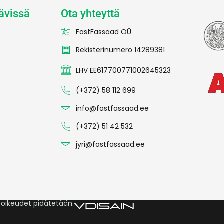
ävissä
Ota yhteyttä
FastFassaad OÜ
Rekisterinumero 14289381
LHV EE617700771002645323
(+372) 58 112 699
info@fastfassaad.ee
(+372) 51 42 532
jyri@fastfassaad.ee
 oikeudet pidätetään.