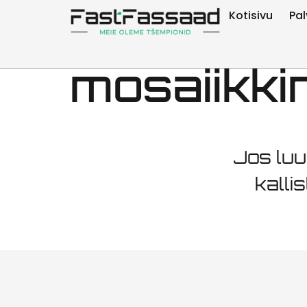
Öpiku lii
Kotisivu
Pal
mosaiikki
Jos luu
kalli