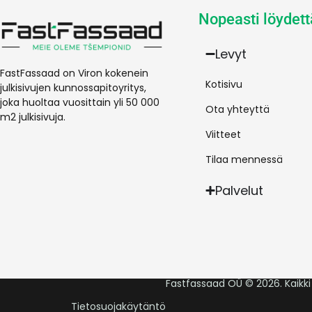
Nopeasti löydett
Levyt
FastFassaad on Viron kokenein
Kotisivu
julkisivujen kunnossapitoyritys,
joka huoltaa vuosittain yli 50 000
Ota yhteyttä
m2 julkisivuja.
Viitteet
Tilaa mennessä
Palvelut
Fastfassaad OÜ © 2026. Kaikki
Tietosuojakäytäntö