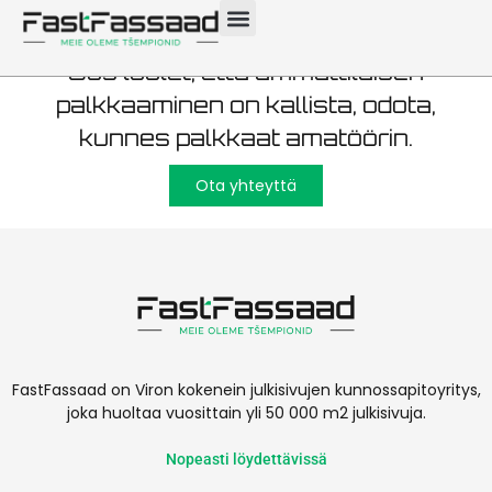
Jos luulet, että ammattilaisen
palkkaaminen on kallista, odota,
kunnes palkkaat amatöörin.
Ota yhteyttä
FastFassaad on Viron kokenein julkisivujen kunnossapitoyritys,
joka huoltaa vuosittain yli 50 000 m2 julkisivuja.
Nopeasti löydettävissä