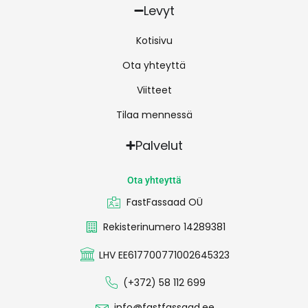
Levyt
Kotisivu
Ota yhteyttä
Viitteet
Tilaa mennessä
Palvelut
Ota yhteyttä
FastFassaad OÜ
Rekisterinumero 14289381
LHV EE617700771002645323
(+372) 58 112 699
info@fastfassaad.ee