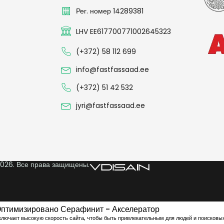
Рег. номер 14289381
LHV EE617700771002645323
(+372) 58 112 699
info@fastfassaad.ee
(+372) 51 42 532
jyri@fastfassaad.ee
026. Все права защищены.
птимизировано Серафинит - Акселератор
ключает высокую скорость сайта, чтобы быть привлекательным для людей и поисковы