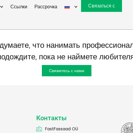
асадом Пярну 
Связаться с
Ссылки
Рассрочка
думаете, что нанимать профессионал
подождите, пока не наймете любителя
Свяжитесь с нами
Контакты
FastFassaad OÜ