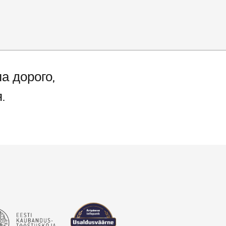
1200 м2
а дорого,
.