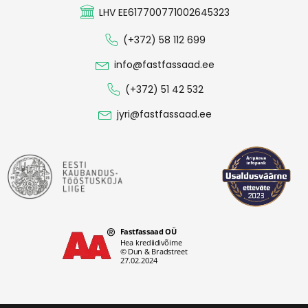
LHV EE617700771002645323
(+372) 58 112 699
info@fastfassaad.ee
(+372) 51 42 532
jyri@fastfassaad.ee