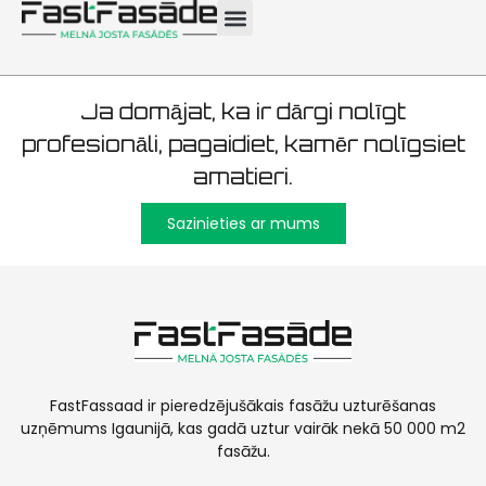
izolācija 200m²
Ja domājat, ka ir dārgi nolīgt
profesionāli, pagaidiet, kamēr nolīgsiet
amatieri.
Sazinieties ar mums
FastFassaad ir pieredzējušākais fasāžu uzturēšanas
uzņēmums Igaunijā, kas gadā uztur vairāk nekā 50 000 m2
fasāžu.