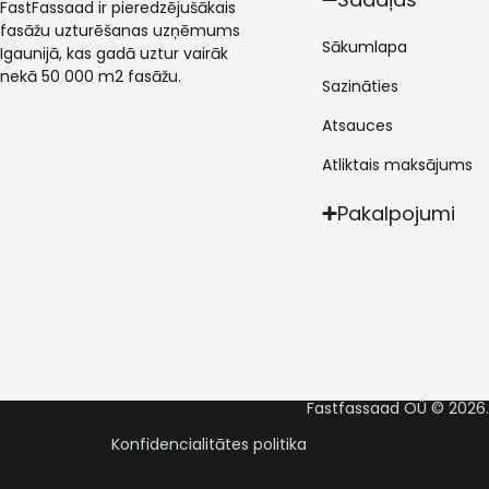
FastFassaad ir pieredzējušākais
fasāžu uzturēšanas uzņēmums
Sākumlapa
Igaunijā, kas gadā uztur vairāk
nekā 50 000 m2 fasāžu.
Sazināties
Atsauces
Atliktais maksājums
Pakalpojumi
Fastfassaad OÜ © 2026. 
Konfidencialitātes politika