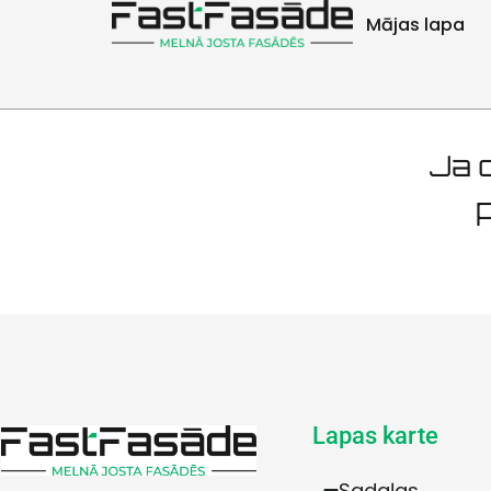
Savrupmā
Mājas lapa
Ja d
p
Lapas karte
Sadaļas