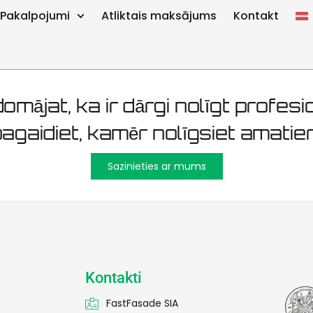
ja 250m² Pir
Pakalpojumi
Atliktais maksājums
Kontakt
omājat, ka ir dārgi nolīgt profesio
agaidiet, kamēr nolīgsiet amatier
Sazinieties ar mums
Kontakti
FastFasade SIA