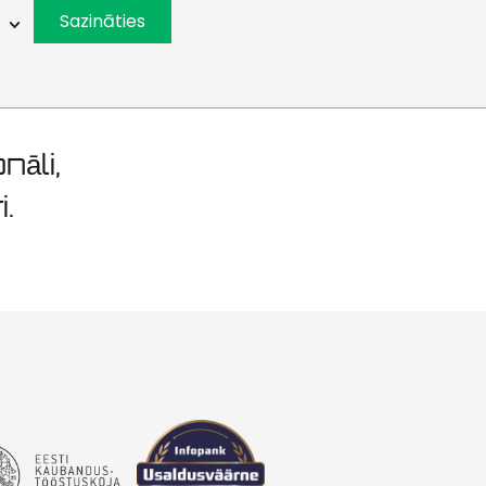
ita
Sazināties
nāli,
i.