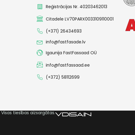
Reģistrācijas Nr. 40203462013
Citadele LV70PARX0033109110001
(+371) 26434693
info@fastfasade.lv
Igaunija FastFassaad OÜ
info@fastfassaad.ee
(+372) 58112699
Visas tiesības aizsargātas.