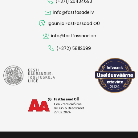
(+371) 26434693
info@fastfasade.lv
Igaunija FastFassaad OÜ
info@fastfassaad.ee
(+372) 58112699