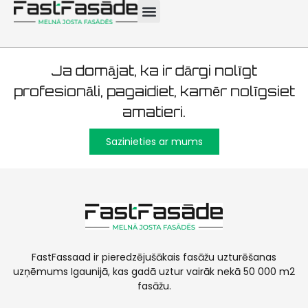
apmetums 6000 m²
Ja domājat, ka ir dārgi nolīgt
profesionāli, pagaidiet, kamēr nolīgsiet
amatieri.
Sazinieties ar mums
FastFassaad ir pieredzējušākais fasāžu uzturēšanas
uzņēmums Igaunijā, kas gadā uztur vairāk nekā 50 000 m2
fasāžu.