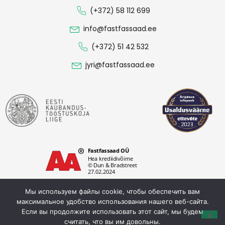
(+372) 58 112 699
info@fastfassaad.ee
(+372) 51 42 532
jyri@fastfassaad.ee
Мы используем файлы cookie, чтобы обеспечить вам
максимальное удобство использования нашего веб-сайта.
Если вы продолжите использовать этот сайт, мы будем
Политика конфиденциальности
считать, что вы им довольны.