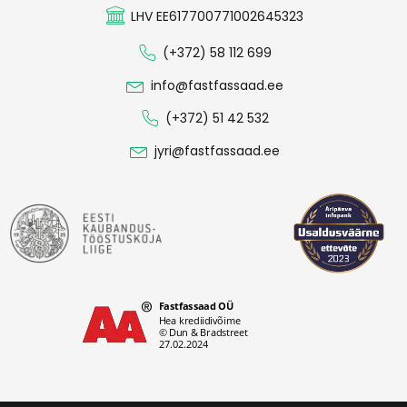
LHV EE617700771002645323
(+372) 58 112 699
info@fastfassaad.ee
(+372) 51 42 532
jyri@fastfassaad.ee